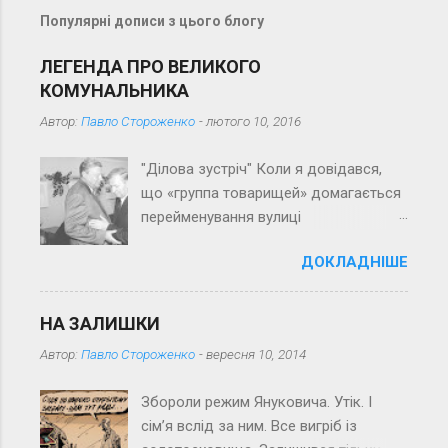
а
Популярні дописи з цього блогу
р
і
ЛЕГЕНДА ПРО ВЕЛИКОГО
КОМУНАЛЬНИКА
Автор:
Павло Стороженко
-
лютого 10, 2016
"Ділова зустріч" Коли я довідався,
що «группа товарищей» домагається
перейменування вулиці
Пролетарської на вулицю імені Його
ДОКЛАДНІШЕ
імені (перепрошую за суцільну
тавтологію), якось зразу зринув у
пам’яті рядок із вірша, здається, Ігоря
НА ЗАЛИШКИ
Муратова: «Він славив все, що слави
Автор:
Павло Стороженко
-
вересня 10, 2014
просить…» Вірш «походить» з далеких
70-х (минулого століття), напам’ять
Збороли режим Януковича. Утік. І
його не знаю, а рядок запам’ятався
сім’я вслід за ним. Все вигріб із
зневажливою іронією до колег,