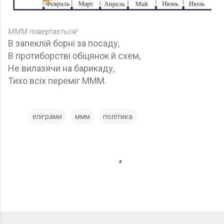
МММ повертається!
В запеклій борні за посаду,
В протиборстві обіцянок й схем,
Не вилазячи на барикаду,
Тихо всіх переміг МММ.
епіграми
ммм
політика
К
о
м
е
н
т