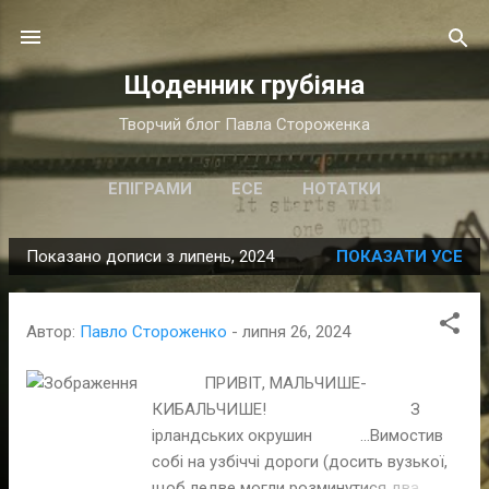
Перейти до основного вмісту
Щоденник грубіяна
Творчий блог Павла Стороженка
ЕПІГРАМИ
ЕСЕ
НОТАТКИ
Показано дописи з липень, 2024
ПОКАЗАТИ УСЕ
П
у
б
Автор:
Павло Стороженко
-
липня 26, 2024
л
і
ПРИВІТ, МАЛЬЧИШЕ-
КИБАЛЬЧИШЕ! З
к
ірландських окрушин …Вимостив
а
собі на узбіччі дороги (досить вузької,
ц
щоб ледве могли розминутися два