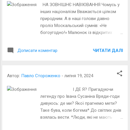
НА ЗОВНІШНЄ НАВІЮВАННЯ Чомусь у
інших націоналізм Вважається цілком
природним. А в наші голови давно
проліз Москальський сумнів: «Не
богоугодно!» Малюнок із відкритих
джерел Інету
ЧИТАТИ ДАЛІ
Дописати коментар
Автор:
Павло Стороженко
-
липня 19, 2024
І ДЕ Я? Пригадуючи
легенду про Івана Сусаніна Вряди-годи
дивуюсь: де ми? Якої прагнемо мети?
Таке бува, коли богема* До світлих днів
взялась вести. *Люди, які не мають
певного матеріального забезпечення: