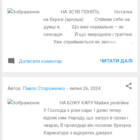
НА ЗСУВ ПОНЯТЬ Нотатки
на березі (аркуша) Спіймав себе на
думці я, Що вже нормальне – як
сенсація. Й що звиродніле і трагічне
Уже сприймається як звичне.
Карикатура з відкритих джерел
ЧИТАТИ ДАЛІ
Дописати коментар
Автор:
Павло Стороженко
-
липня 26, 2024
НА БОЖУ КАРУ Майже релігійне
У Господа є різні кари. І деякі тепер
відомі нам. Народу, що загруз в гріхах і
чварах, В проводирі він посилає брехуна.
Карикатура з відкритих джерел