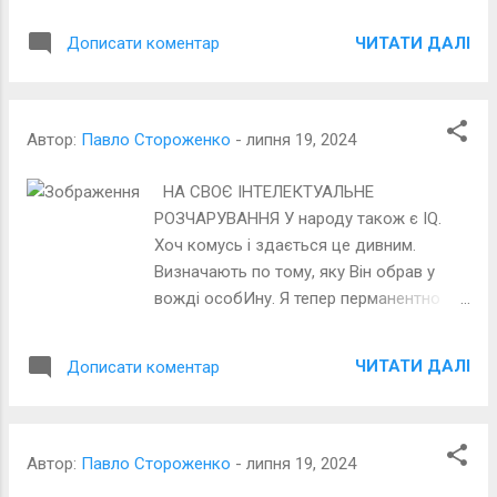
ЧИТАТИ ДАЛІ
Дописати коментар
Автор:
Павло Стороженко
-
липня 19, 2024
НА СВОЄ ІНТЕЛЕКТУАЛЬНЕ
РОЗЧАРУВАННЯ У народу також є IQ.
Хоч комусь і здається це дивним.
Визначають по тому, яку Він обрав у
вожді особИну. Я тепер перманентно
журюсь. Про нарід був високої думки.
Його вибір засвідчив чомусь, Що у
ЧИТАТИ ДАЛІ
Дописати коментар
нього IQ – як в при_ урка. Карикатура з
відкритих джерел Інету
Автор:
Павло Стороженко
-
липня 19, 2024