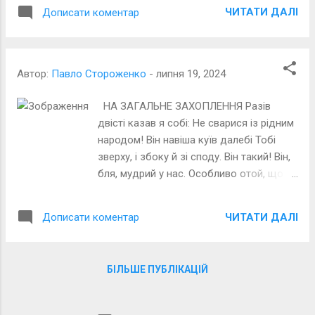
актори, художники і т. п. з їхнім
ЧИТАТИ ДАЛІ
Дописати коментар
своєрідним легковажним і
невпорядкованим способом життя. (З
Вікіпедії) Карикатура з відкритих
джерел Інету
Автор:
Павло Стороженко
-
липня 19, 2024
НА ЗАГАЛЬНЕ ЗАХОПЛЕННЯ Разів
двісті казав я собі: Не сварися із рідним
народом! Він навіша куїв далебі Тобі
зверху, і збоку й зі споду. Він такий! Він,
бля, мудрий у нас. Особливо отой, що
«зелений». В нього вождь – це окраса з
окрас. Хоч брехлИвенький і маловчений.
ЧИТАТИ ДАЛІ
Дописати коментар
Вони люблять його з усіх сил! З усієї
холопської дурі! * …Хоч лунає
вславляння довкіл, Ждуть часи нас
БІЛЬШЕ ПУБЛІКАЦІЙ
доволі понурі. Малюнок із відкритих
джерел Інету