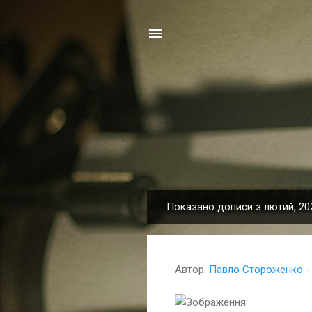
Показано дописи з лютий, 20
П
у
б
л
Автор:
Павло Стороженко
і
к
ДО П