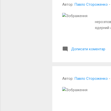
Автор:
Павло Стороженко
НА НАШ
нерозпов
ядерний
Бачу 
Дописати коментар
Автор:
Павло Стороженко
НА РО
Має ви
Навіть 