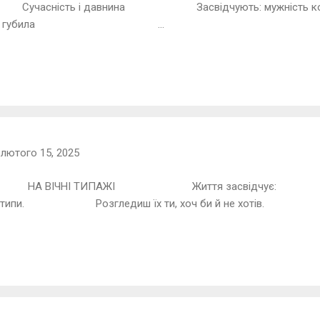
ність і давнина Засвідчують: мужні
інно губила ...
-
лютого 15, 2025
ВІЧНІ ТИПАЖІ Життя зас
архетипи. Розгледиш їх ти, хоч би й не хотів. Я