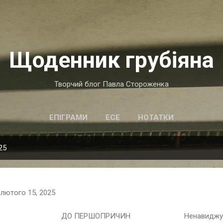
Перейти до основного вмісту
Щоденник грубіяна
Творчий блог Павла Стороженка
ЕПІГРАМИ
ЕСЕ
НОТАТКИ
25
-
лютого 15, 2025
ЕРШОПРИЧИН Ненавиджу тупість х