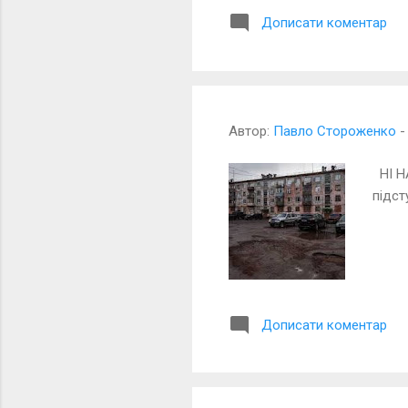
Дописати коментар
Автор:
Павло Стороженко
НІ НА
підст
Дописати коментар