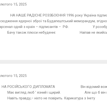
-
лютого 15, 2025
Е РАДІСНЕ РОЗЗБОЄННЯ 1996 року Україна підпис
сюдження ядерної зброї та Будапештський меморандум, згідно 
 арсенал одній з країн – підписантів – РФ. У роззброє
також плюси небуденні: Наіпав не якийс
-
лютого 15, 2025
СІЙСЬКОГО ДИПЛОМАТА Він відомий вождям в
гляд люб ’ язний і щирий. Але що б він кому
правду,– ніхто не повірить. Карикатура з Інету