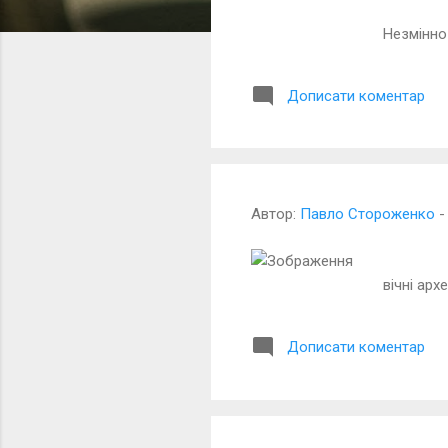
а
Сучас
Незм
ц
і
ї
Дописати коментар
Автор:
Павло Стороженко
НА 
вічні 
Дописати коментар