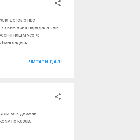
ала договір про
з яким вона передала свій
нні нашім усе ж
ь Бангладеш, ...
ЧИТАТИ ДАЛІ
сіх держав.
 не казав,–