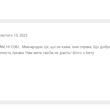
-
лютого 15, 2025
М, НІ СОБІ… Міжнародне Це, що не кажи, їхня справа, Що добре
упність лукава: Нам жити такОж не дають! Фото з Інету