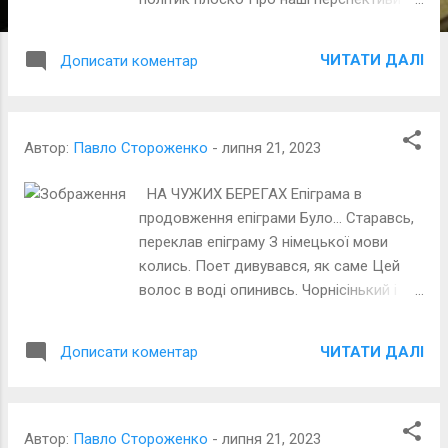
і
розважав. В цей час на заднім плані кіт
ї
хазяйський Своє «хазяйство» старанно
ЧИТАТИ ДАЛІ
Дописати коментар
лизав. Карикатура Васі Ложкіна (з
відкритих джерел)
Автор:
Павло Стороженко
-
липня 21, 2023
НА ЧУЖИХ БЕРЕГАХ Епіграма в
продовження епіграми Було… Старавсь,
переклав епіграму З німецької мови
колись. Поет дивувався, як саме Цей
волос в воді опинивсь. Чорнісінький і
кучерявий, Від кафра якогось, мабуть…
Із Африки дивної плавом Здолав
ЧИТАТИ ДАЛІ
Дописати коментар
незбагненну він путь. У море північне,
суворе, Стихія його занесла. Бо на
європейських просторах Народність ця
ще не жила. Тепер… Присів я на скелі
Автор:
Павло Стороженко
-
липня 21, 2023