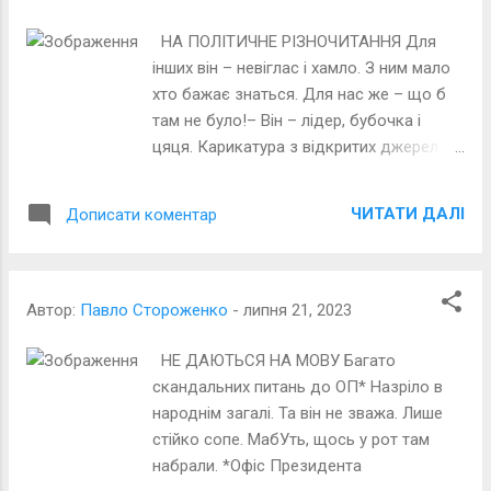
ірландській, Задумавсь у вранішній час:
Що робиш тут, хлопче диканський?
НА ПОЛІТИЧНЕ РІЗНОЧИТАННЯ Для
Якого тут хрена узявсь?
інших він – невіглас і хамло. З ним мало
хто бажає знаться. Для нас же – що б
там не було!– Він – лідер, бубочка і
цяця. Карикатура з відкритих джерел
Усі реакції:
ЧИТАТИ ДАЛІ
Дописати коментар
Автор:
Павло Стороженко
-
липня 21, 2023
НЕ ДАЮТЬСЯ НА МОВУ Багато
скандальних питань до ОП* Назріло в
народнім загалі. Та він не зважа. Лише
стійко сопе. МабУть, щось у рот там
набрали. *Офіс Президента