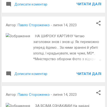
ЧИТАТИ ДАЛІ
Дописати коментар
Автор:
Павло Стороженко
-
липня 14, 2023
НА ШИРОКУ КАРТИНУ Читаю
заголовки знов і знов ці. Як переможно
уперед йдемо… За ними зранені й убиті
хлопці, І крадькувате, мов чуже, МО*.
*Міністерство оборони Фото з відкритих
джерел Інету
ЧИТАТИ ДАЛІ
Дописати коментар
Автор:
Павло Стороженко
-
липня 14, 2023
ЗА ВСІМА ОЗНАКАМИ На західні