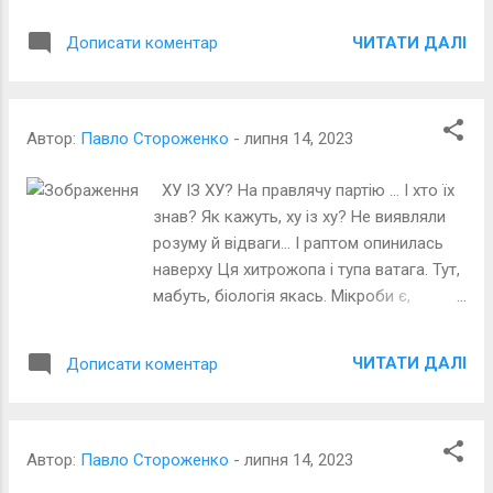
ЧИТАТИ ДАЛІ
Дописати коментар
Автор:
Павло Стороженко
-
липня 14, 2023
ХУ ІЗ ХУ? На правлячу партію … І хто їх
знав? Як кажуть, ху із ху? Не виявляли
розуму й відваги… І раптом опинилась
наверху Ця хитрожопа і тупа ватага. Тут,
мабуть, біологія якась. Мікроби є,
націлені на мозок. Деруться й люди так,
бува, у власть… Хто зна, від кого більша
ЧИТАТИ ДАЛІ
Дописати коментар
з них загроза? Карикатура Васі Ложкіна
з відкритих джерел
Автор:
Павло Стороженко
-
липня 14, 2023