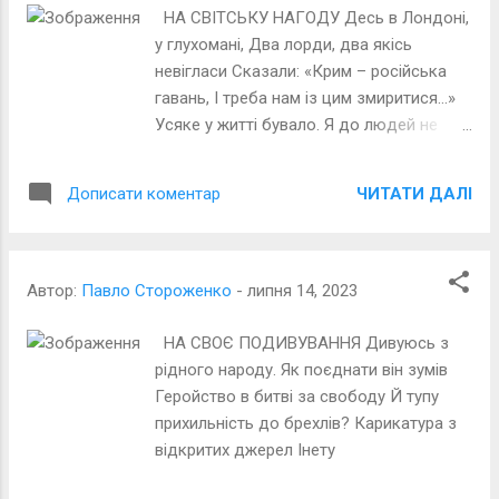
НА СВІТСЬКУ НАГОДУ Десь в Лондоні,
у глухомані, Два лорди, два якісь
невігласи Сказали: «Крим – російська
гавань, І треба нам із цим змиритися…»
Усяке у житті бувало. Я до людей не
ставився спогорда. Але… така нагода
перепала: Послати на три букви лордів!
ЧИТАТИ ДАЛІ
Дописати коментар
Малюнок із відкритих джерел
Автор:
Павло Стороженко
-
липня 14, 2023
НА СВОЄ ПОДИВУВАННЯ Дивуюсь з
рідного народу. Як поєднати він зумів
Геройство в битві за свободу Й тупу
прихильність до брехлів? Карикатура з
відкритих джерел Інету