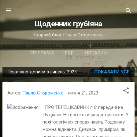
Перейти до основного вмісту
Щоденник грубіяна
Творчий блог Павла Стороженка
ЕПІГРАМИ
ЕСЕ
НОТАТКИ
Показано дописи з липень, 2023
ПОКАЗАТИ УСЕ
П
у
б
Автор:
Павло Стороженко
-
липня 21, 2023
л
і
ПРО ТЕЛЕЦІКАВИНКИ Є передачі на
ТБ цікаві. Не всі скотилися до мілкоти. У
к
політологічних спорах навіть Родзинку
а
можна віднайти. Дививсь, приміром, як
ц
політик плоско Про наші перспективи