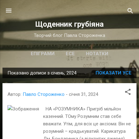
Перейти до основного вмісту
Щоденник грубіяна
Творчий блог Павла Стороженка
ЕПІГРАМИ
ЕСЕ
НОТАТКИ
Показано дописи з січень, 2024
ПОКАЗАТИ УСЕ
П
у
б
Автор:
Павло Стороженко
-
січня 31, 2024
л
і
НА «РОЗУМНИКА» Пригріб мільйон
казенний. ТОму Розумним став себе
к
вважати. Утім, для всіх це аксіома: Він не
а
розумний – крадькуватий. Карикатура
ц
Дм. Бондаренка (з відкритих джерел)