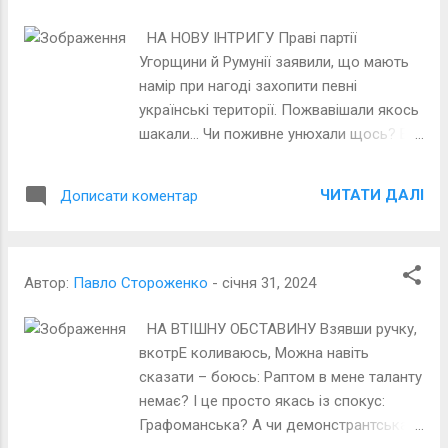
НА НОВУ ІНТРИГУ Праві партії
Угорщини й Румунії заявили, що мають
намір при нагоді захопити певні
українські території. Пожвавішали якось
шакали… Чи поживне унюхали щось? Бо
раніше не завивали. Мабуть, просто
боялись чогось? Сподіваються вже, що
ЧИТАТИ ДАЛІ
Дописати коментар
ослабнем І вони відгризуть собі шмат?
А слов’янський бугай цей, незграбний, Їх
не встигне на роги піднять? Та я
впевнений твердо: інтрига Як почнеться
Автор:
Павло Стороженко
-
січня 31, 2024
– скінчИться за мить. В разі котрийсь
шакал здуру плигне – Тільки шерсть
НА ВТІШНУ ОБСТАВИНУ Взявши ручку,
увсебіч полетить! Фото з відкритих
вкотрЕ коливаюсь, Можна навіть
джерел
сказати – боюсь: Раптом в мене таланту
немає? І це просто якась із спокус:
Графоманська? А чи демонстрантська?