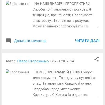
НА НАШІ ВИБОРЧІ ПЕРСПЕКТИВИ
Спроба політологічного прогнозу. Я
тенденцію, врешті, осяг, Особливості
електорату… І хоча я не із розумах,
Можу впевнено спрогнозувати: На
перебіг останніх подій Зеля хоч і
впливав, але туго. ТОму в
ЧИТАТИ ДАЛІ
Дописати коментар
безкомпромісній борні Переможе
проворна Безугла. Фото з відкритих
джерел Інету
Автор:
Павло Стороженко
-
січня 20, 2024
ПЕРЕД ВИБОРАМИ Й ПІСЛЯ Очікую
тихо розумних… Так ждуть у пустелі на
опад. Та знову мені бридко й сумно:
Вподобав народ хитрожопих.
Карикатура О.Кохана (з відкритих
джерел)