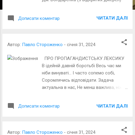
і
ї
ЧИТАТИ ДАЛІ
Дописати коментар
Автор:
Павло Стороженко
-
січня 31, 2024
ПРО ПРОПАГАНДИСТСЬКУ ЛЕКСИКУ
В ідейній давній боротьбі Весь час ми
ніби винуваті… І часто сопемо собі,
Соромлячись відповідати. Задача
актуальна в нас, Не менш важлива, ніж
зарплата: Навчитись мату про запас І
чітко на _уй посилати. Карикатура
ЧИТАТИ ДАЛІ
Дописати коментар
А.Мєрінова (з відкритих джерел) Усі
реакції
Автор:
Павло Стороженко
-
січня 31, 2024