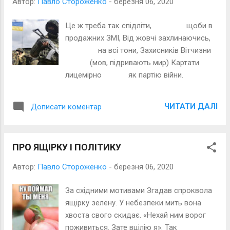
Автор:
Павло Стороженко
-
березня 06, 2020
Це ж треба так спідліти, щоби в
продажних ЗМІ, Від жовчі захлинаючись,
на всі тони, Захисників Вітчизни
(мов, підривають мир) Картати
лицемірно як партію війни.
ЧИТАТИ ДАЛІ
Дописати коментар
ПРО ЯЩІРКУ І ПОЛІТИКУ
Автор:
Павло Стороженко
-
березня 06, 2020
За східними мотивами Згадав спроквола
ящірку зелену. У небезпеки мить вона
хвоста свого скидає. «Нехай ним ворог
поживиться. Зате вцілію я». Так