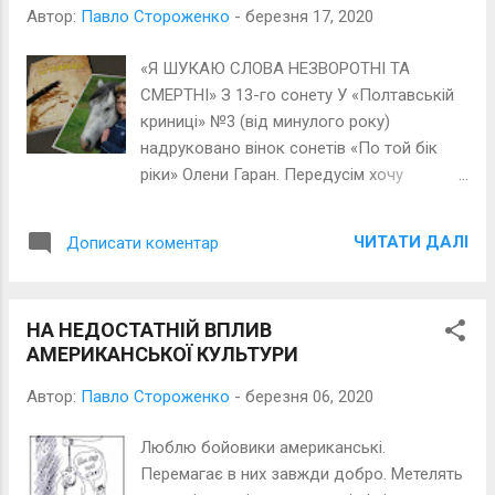
Автор:
Павло Стороженко
-
березня 17, 2020
«Я ШУКАЮ СЛОВА НЕЗВОРОТНІ ТА
СМЕРТНІ» З 13-го сонету У «Полтавській
криниці» №3 (від минулого року)
надруковано вінок сонетів «По той бік
ріки» Олени Гаран. Передусім хочу
зазначити, що цей жанр – вінок сонетів
став досить рідкісним, можна навіть
ЧИТАТИ ДАЛІ
Дописати коментар
сказати антикварним. Його залюбки
«плели» поети-класики, а в наш час
початківці і молоді поети вінки майже не
НА НЕДОСТАТНІЙ ВПЛИВ
«плетуть. Чому? Та важко ж! Вінок – це
АМЕРИКАНСЬКОЇ КУЛЬТУРИ
складна архітектоніка. Мені здається,
варто нагадати, що це таке – вінок
Автор:
Павло Стороженко
-
березня 06, 2020
сонетів. Зазирнемо в «Поэтический
словарь» А. Квятковського
Люблю бойовики американські.
(Издательство «Советская
Перемагає в них завжди добро. Метелять
энциклопедия», Москва, 1966). «Вінок