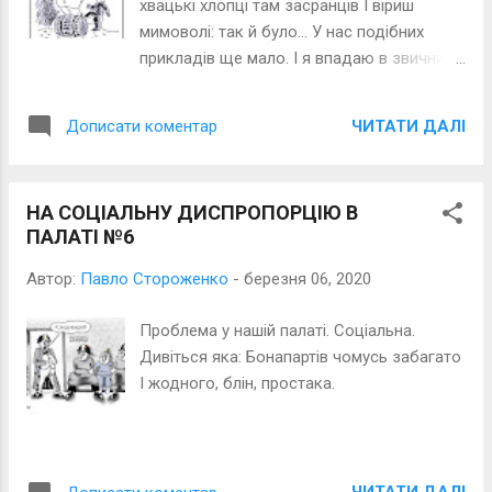
хвацькі хлопці там засранців І віриш
сонетів – архітектонічна форма поеми, яка
мимоволі: так й було… У нас подібних
складається з 15 сонетів. В. с. будується
прикладів ще мало. І я впадаю в звичний
так: тематичним і композиційним ключом
песимізм. Хоч… варто шахраю начистити
(основою) є магістральний сонет (або
ї…хлебало, І жоден би уже в бюджет не
ЧИТАТИ ДАЛІ
Дописати коментар
магістрал), який замикає собою поему;
ліз.
цей, п*ятнадцятий за ліком, сонет
пишеться раніше інших, у ньому міститься
задум усього В.с. Перший сонет
НА СОЦІАЛЬНУ ДИСПРОПОРЦІЮ В
починається першим рядком магістрала і
ПАЛАТІ №6
закінчується його другим рядком; перший
Автор:
Павло Стороженко
-
березня 06, 2020
вірш другого...
Проблема у нашій палаті. Соціальна.
Дивіться яка: Бонапартів чомусь забагато
І жодного, блін, простака.