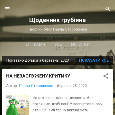
Перейти до основного вмісту
Щоденник грубіяна
Творчий блог Павла Стороженка
ЕПІГРАМИ
ЕСЕ
НОТАТКИ
Показано дописи з березень, 2020
ПОКАЗАТИ УСЕ
П
у
НА НЕЗАСЛУЖЕНУ КРИТИКУ
б
л
Автор:
Павло Стороженко
-
березня 28, 2020
і
к
На алкоголь давно клепають. Але
а
погляньте, любі пані: У заспиртованому
ц
стані Всі змії гарно виглядають.