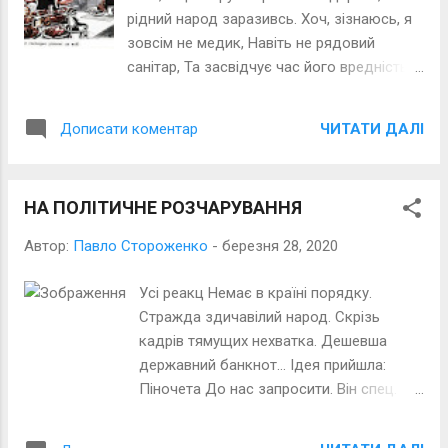
рідний народ заразивсь. Хоч, зізнаюсь, я
зовсім не медик, Навіть не рядовий
санітар, Та засвідчує час його вредність
Ще з набігів монголо-татар. Вірус
жлобства в народ учепився, Заїдає
ЧИТАТИ ДАЛІ
Дописати коментар
шляхетність і честь, І замало, щоб ти
часто мився. Він в душі хазяйнує. Він –
єсть.
НА ПОЛІТИЧНЕ РОЗЧАРУВАННЯ
Автор:
Павло Стороженко
-
березня 28, 2020
Усі реакц Немає в країні порядку.
Стражда здичавілий народ. Скрізь
кадрів тямущих нехватка. Дешевша
державний банкнот… Ідея прийшла:
Піночета До нас запросити. Він спец.
Хоч схильний до кулеметів, Але і за
Ordnung* борець! Зродив цю