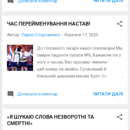
ЧИТАТИ ДАЛІ
Дописати коментар
державницьку думу І другу на розсуд
припер. Сказав він мені з тихим сумом:
«На жаль, АугУсто помер». *нім. порядок
ЧАС ПЕРЕЙМЕНУВАННЯ НАСТАВ!
Автор:
Павло Стороженко
-
березня 17, 2020
До головного лікаря нашої психлікарні Ми,
смирні пацієнти палати №6, Бажаючи іти у
ногу з часом, Вас просимо змінити
цей номер на якийсь Сучасніший й
близький широким масам. Було би
справедливо й приємно нам
усім, Якби найменували нас кварталом,
ЧИТАТИ ДАЛІ
Дописати коментар
Що дев*яносто п*ятий. Ми теж у
всій красі З трибуни у ВР не гірше
виступали б.
«Я ШУКАЮ СЛОВА НЕЗВОРОТНІ ТА
СМЕРТНІ»