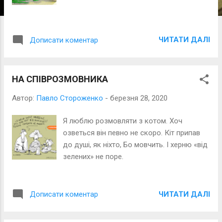
і
ї
ЧИТАТИ ДАЛІ
Дописати коментар
НА СПІВРОЗМОВНИКА
Автор:
Павло Стороженко
-
березня 28, 2020
Я люблю розмовляти з котом. Хоч
озветься він певно не скоро. Кіт припав
до душі, як ніхто, Бо мовчить. І херню «від
зелених» не поре.
ЧИТАТИ ДАЛІ
Дописати коментар