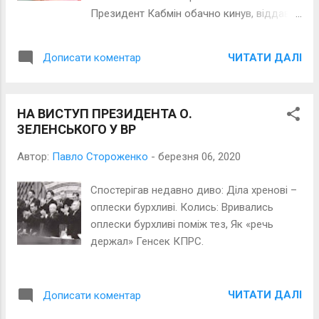
Президент Кабмін обачно кинув, віддав
як жертву публіці невдячній. Як ящірка, він
мудро учинив, вберігши політичне тіло –
ЧИТАТИ ДАЛІ
Дописати коментар
для подвигів нових і вдячності нащадків.
НА ВИСТУП ПРЕЗИДЕНТА О.
ЗЕЛЕНСЬКОГО У ВР
Автор:
Павло Стороженко
-
березня 06, 2020
Спостерігав недавно диво: Діла хренові –
оплески бурхливі. Колись: Вривались
оплески бурхливі поміж тез, Як «речь
держал» Генсек КПРС.
ЧИТАТИ ДАЛІ
Дописати коментар