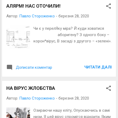
АЛЯРМ! НАС ОТОЧИЛИ!
Автор:
Павло Стороженко
-
березня 28, 2020
Чи є у перелЯку міра? Й куди ховатися
аборигену? З одного боку –
корон*вірус, В засаді з другого – «зелені».
ЧИТАТИ ДАЛІ
Дописати коментар
НА ВІРУС ЖЛОБСТВА
Автор:
Павло Стороженко
-
березня 28, 2020
Озираючи нашу еліту, Опускаючись в самі
низи, Я цей вірус спромігся відкрити, Яким