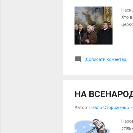
Наскі
Хто в
церко
Дописати коментар
НА ВСЕНАРО
Автор:
Павло Стороженко
Народ
стіль