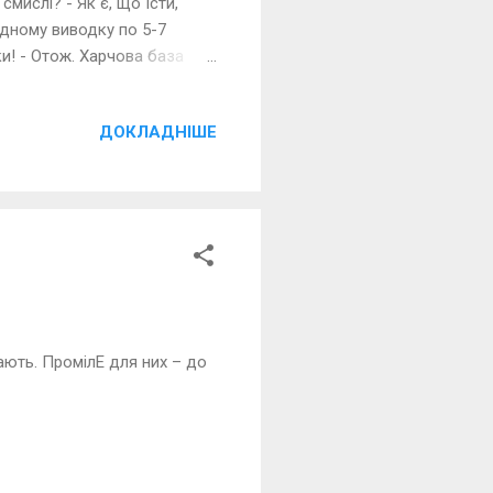
смислі? - Як є, що їсти,
 одному виводку по 5-7
ки! - Отож. Харчова база
у. Під вечір вона
евне, вона не зрозуміла
ДОКЛАДНІШЕ
н тобі на воротник, а не
аву – котовиробництво і за
ають. ПромілЕ для них – до