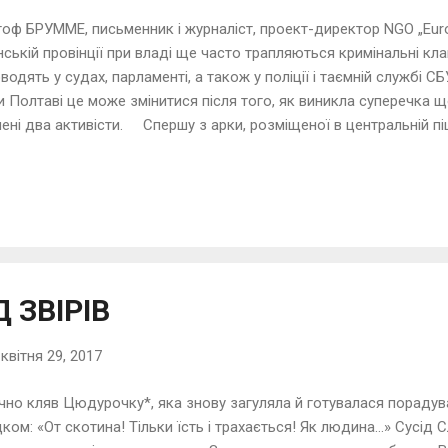
оф БРУММЕ, письменник і журналіст, проект-директор NGO „Europ
нській провінції при владі ще часто трапляються кримінальні кла
водять у судах, парламенті, а також у поліції і таємній службі СБ
и Полтаві це може змінитися після того, як виникла суперечка 
ені два активісти. Спершу з арки, розміщеної в центральній піш
вці газет. В основному - бідні пенсіонери, які могли там трохи п
, а взимку - від 20-градусного морозу. Вони там продавали журн
 продавці опинилися на вулиці в напіввідкритих пластикових н
ата з блоку Петра Порошенка хоче влаштувати в арці кафетерій
стують, бо арка - єдиний прохід у двір уздовж п’ятисотметрово
ельними пра...
 ЗВІРІВ
-
квітня 29, 2017
чно кляв Цюдурочку*, яка знову загуляла й готувалася порадув
ком: «От скотина! Тільки їсть і трахається! Як людина…» Сусід Сл