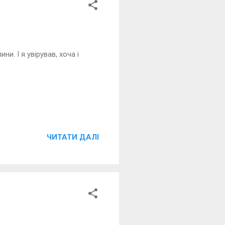
и. І я увірував, хоча і
ЧИТАТИ ДАЛІ