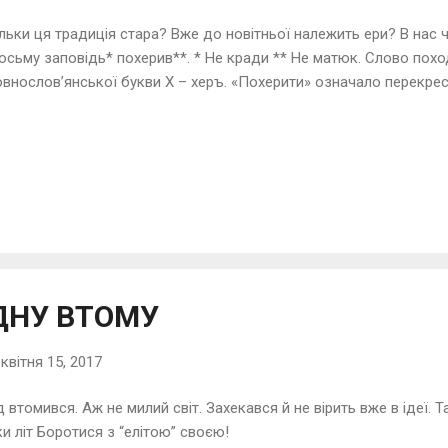
льки ця традиція стара? Вже до новітньої належить ери? В нас 
осьму заповідь* похерив**. * Не кради ** Не матюк. Слово похо
внослов’янської букви Х – херъ. «Похерити» означало перекр
ДНУ ВТОМУ
-
квітня 15, 2017
 втомився. Аж не милий світ. Захекався й не вірить вже в ідеї. Т
ки літ Боротися з “елітою” своєю!