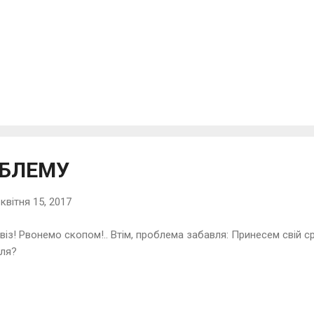
ОБЛЕМУ
-
квітня 15, 2017
віз! Рвонемо скопом!.. Втім, проблема забавля: Принесем свій 
іля?