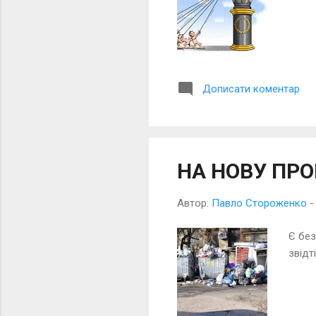
Дописати коментар
НА НОВУ ПР
Автор:
Павло Стороженко
Є без
звідт