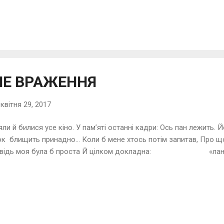
НЕ ВРАЖЕННЯ
-
квітня 29, 2017
яли й билися усе кіно. У пам’яті останні кадри: Ось пан лежить. 
к блищить принадно... Коли б мене хтось потім запитав, Про що
овідь моя була б проста Й цілком докладна: «ланцю