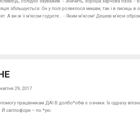
исливець, солідно зауважив: - Значить, хороша харчова база. - В 
яція збільшується. Он у полі розвелося мишви, так і в лисиць в
ят. А ви ж її м’ясом годуєте… - Яким м’ясом! Дешеві м’ясні обріз
на. Можна розмножуватися. Я вирішив зменшити кішці денну пайк
рливо голосила під вікном, вимагаючи звичного харчування. Нап
нно-наслідкового зв’язку: будеш займатися розмноженням – хре
ки. Будь сита коханням. Втім, вона, мабуть, дуже любила цю спр
х обставин не бажала його залишати.
НЕ
-
квітня 29, 2017
помогу працівникам ДАІ В долбо*обів є ознаки. Їх одразу впізн
 Й світлофори – по *ую.