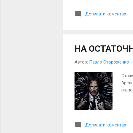
Дописати коментар
НА ОСТАТОЧ
Автор:
Павло Стороженко
Стріл
брело
відп
Дописати коментар