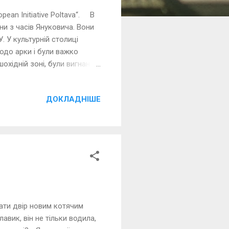
ean Initiative Poltava“. В
ни з часів Януковича. Вони
У. У культурній столиці
щодо арки і були важко
охідній зоні, були вигнані
рихиститися від сонця й
али й збірники кросвордів.
ДОКЛАДНІШЕ
аметах. Брат одного
. Жителі будинку
ї забудови. Згідно з
ати двір новим котячим
авик, він не тільки водила,