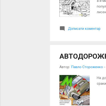
а й м
попул
лисен
надій
насти
Дописати коментар
причи
обріз
жодни
АВТОДОРОЖ
Автор:
Павло Стороженко
На до
сраки