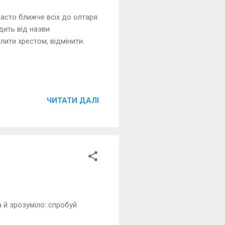
часто ближче всіх до олтаря
дить від назви
еслити хрестом, відмінити.
ЧИТАТИ ДАЛІ
а й зрозуміло: спробуй