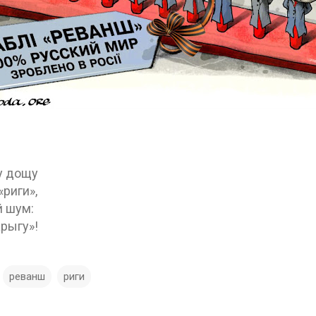
у дощу
«риги»,
й шум:
арыгу»!
реванш
риги