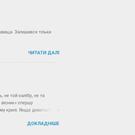
росит». Але в нашому
 благо. Просять увічнення,
х уже є? Напевне, ще
не хотілося. … Людин...
ховища. Залишився тільки
ЧИТАТИ ДАЛІ
, не той калібр, не та
 вісник» спершу
му крилі. Якщо дивитися
нньому я участі вже не
ДОКЛАДНІШЕ
з раннього Владіміра
в. - Федор Моргун, - чітко