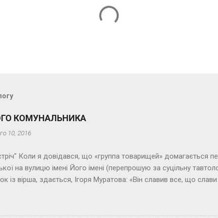
логу
ОГО КОМУНАЛЬНИКА
го 10, 2016
стріч" Коли я довідався, що «группа товарищей» домагається п
кої на вулицю імені Його імені (перепрошую за суцільну тавтоло
док із вірша, здається, Ігоря Муратова: «Він славив все, що сла
70-х (минулого століття), напам’ять його не знаю, а рядок зап
 колег, поетів і письменників, які вславляли номенклатурних діяч
би мовити, і зворотна сторона медалі. Маю на увазі тих, хто проси