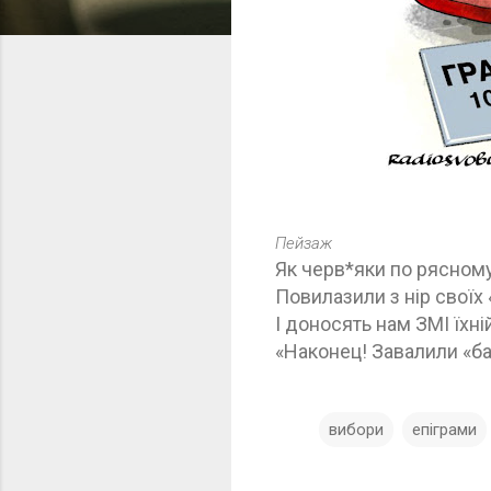
Пейзаж
Як черв*яки по рясном
Повилазили з нір своїх 
І доносять нам ЗМІ їхні
«Наконец! Завалили «б
вибори
епіграми
К