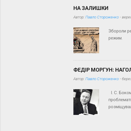
просять, я
НА ЗАЛИШКИ
випадку йд
Автор:
Павло Стороженко
-
вере
просять сл
жодного те
Збороли ре
режим.
ФЕДІР МОРГУН: НАГО
Автор:
Павло Стороженко
-
бере
І. С. Боком
проблемати
розміщувал
прямо від 
брав). Він
Маяковськог