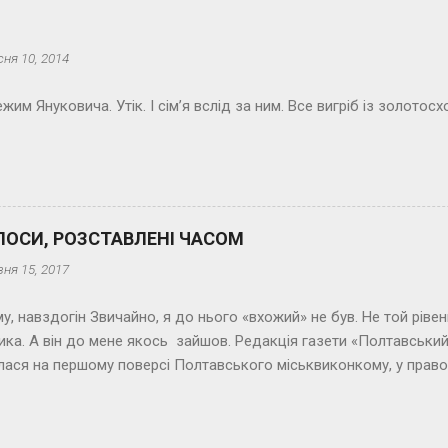
кось незручно, нечемно відмовляти. Особливо, «если женщина п
еться не про їжу, теплий прихисток або якесь життєво необхідне
сня 10, 2014
ави. Якщо комусь забракло тільки слави, значить, усе інше у ни
ксту я не писав з такою неохотою, як цей. Можна сказати, дико 
жим Януковича. Утік. І сім’я вслід за ним. Все вигріб із золотос
ЛОСИ, РОЗСТАВЛЕНІ ЧАСОМ
зня 15, 2017
у, навздогін Звичайно, я до нього «вхожий» не був. Не той рівень
ка. А він до мене якось зайшов. Редакція газети «Полтавський
ася на першому поверсі Полтавського міськвиконкому, у право
Корпусного парку. (Потім було два переселення редакції. В оста
 зайшов у мій кабінет швидко, навально. У пам’яті виринув рядок 
о: «Вошла ты, резкая, как «Нате!». Звісно, я його відразу впізна