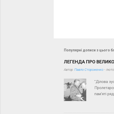
о
м
е
н
т
а
р
Популярні дописи з цього б
і
ЛЕГЕНДА ПРО ВЕЛИК
Автор:
Павло Стороженко
-
люто
"Ділова зу
Пролетарсь
пам’яті ря
з далеких 
іронією до
тут є, так 