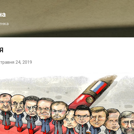
Перейти до основного вмісту
на
енка
Я
-
травня 24, 2019