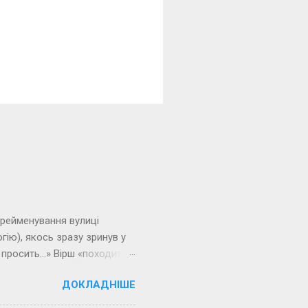
ерейменування вулиці
гію), якось зразу зринув у
ви просить…» Вірш «походить»
ам’ятався зневажливою
ДОКЛАДНІШЕ
ів, наглядачів народу. Але
ть, вимагає. Взагалі, коли