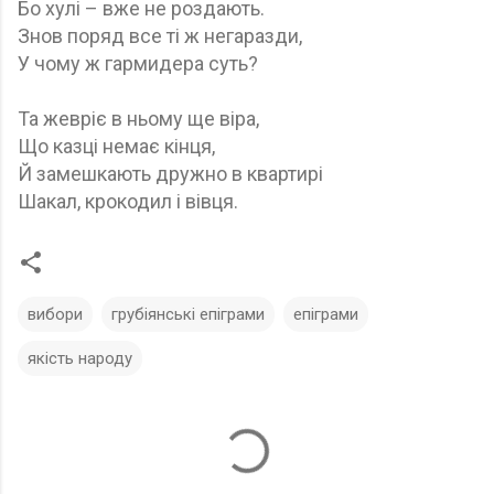
Бо хулі – вже не роздають.
Знов поряд все ті ж негаразди,
У чому ж гармидера суть?
Та жевріє в ньому ще віра,
Що казці немає кінця,
Й замешкають дружно в квартирі
Шакал, крокодил і вівця.
вибори
грубіянські епіграми
епіграми
якість народу
К
о
м