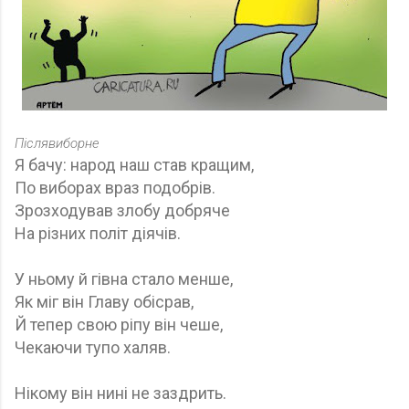
Післявиборне
Я бачу: народ наш став кращим,
По виборах враз подобрів.
Зрозходував злобу добряче
На різних політ діячів.
У ньому й гівна стало менше,
Як міг він Главу обісрав,
Й тепер свою ріпу він чеше,
Чекаючи тупо халяв.
Нікому він нині не заздрить.