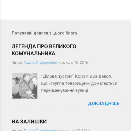
е
н
т
а
Популярні дописи з цього блогу
р
і
ЛЕГЕНДА ПРО ВЕЛИКОГО
КОМУНАЛЬНИКА
Автор:
Павло Стороженко
-
лютого 10, 2016
"Ділова зустріч" Коли я довідався,
що «группа товарищей» домагається
перейменування вулиці
Пролетарської на вулицю імені Його
ДОКЛАДНІШЕ
імені (перепрошую за суцільну
тавтологію), якось зразу зринув у
пам’яті рядок із вірша, здається, Ігоря
НА ЗАЛИШКИ
Муратова: «Він славив все, що слави
Автор:
Павло Стороженко
-
вересня 10, 2014