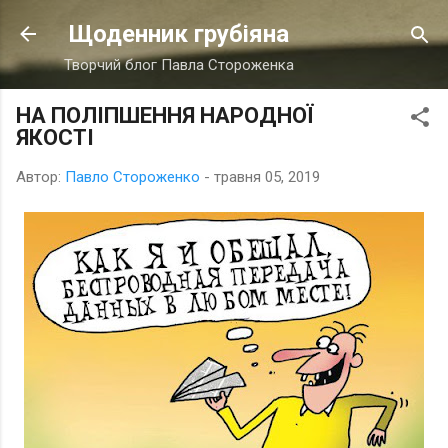
Перейти до основного вмісту
Щоденник грубіяна
Творчий блог Павла Стороженка
НА ПОЛІПШЕННЯ НАРОДНОЇ
ЯКОСТІ
Автор:
Павло Стороженко
-
травня 05, 2019