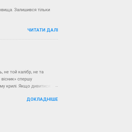
не хотілося. … Людин...
ховища. Залишився тільки
ЧИТАТИ ДАЛІ
, не той калібр, не та
 вісник» спершу
му крилі. Якщо дивитися
нньому я участі вже не
ДОКЛАДНІШЕ
з раннього Владіміра
в. - Федор Моргун, - чітко
ись зі стільця. - Это вы
«Перець». Отакий у нас
 мене. Кого шукав - уже не