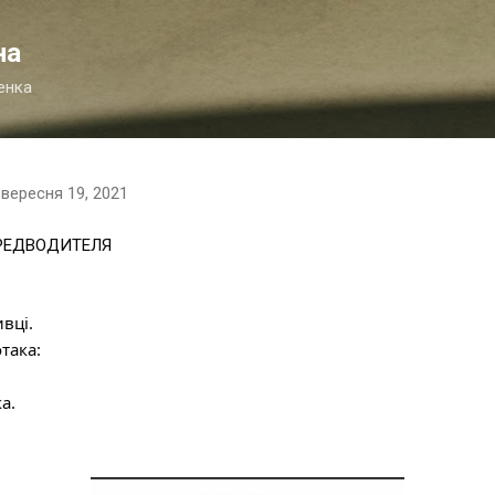
Перейти до основного вмісту
на
енка
-
вересня 19, 2021
ПРЕДВОДИТЕЛЯ
вці.
така:
а.