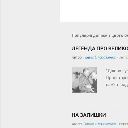
е
н
т
а
р
Популярні дописи з цього б
і
ЛЕГЕНДА ПРО ВЕЛИК
Автор:
Павло Стороженко
-
люто
"Ділова зу
Пролетарсь
пам’яті ря
з далеких 
іронією до
тут є, так 
просять, я
НА ЗАЛИШКИ
випадку йд
Автор:
Павло Стороженко
-
вере
просять сл