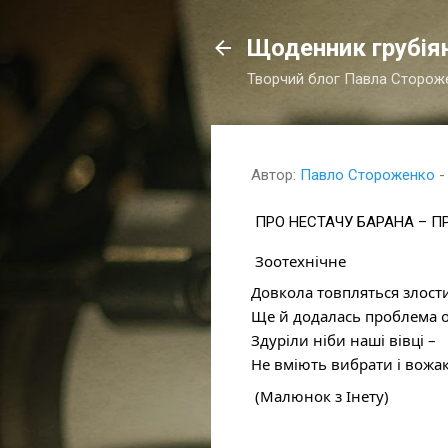
Щоденник грубія
Творчий блог Павла Сторож
Автор:
Павло Стороженко
ПРО НЕСТАЧУ БАРАНА – 
 Зоотехнічне 
Довкола товпляться злости
Ще й додалась проблема о
Здуріли ніби наші вівці – 
Не вміють вибрати і вожак
 (Малюнок з Інету)