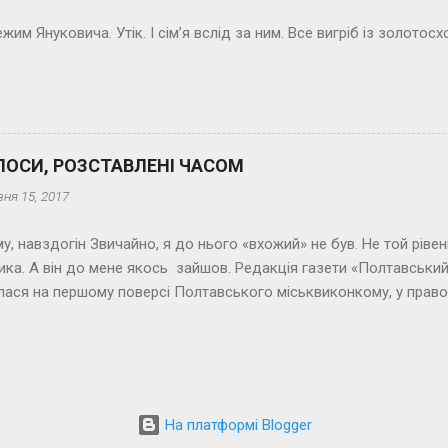
ксту я не писав з такою неохотою, як цей. Можна сказати, дико 
жим Януковича. Утік. І сім’я вслід за ним. Все вигріб із золотос
ЛОСИ, РОЗСТАВЛЕНІ ЧАСОМ
зня 15, 2017
у, навздогін Звичайно, я до нього «вхожий» не був. Не той рівень
ка. А він до мене якось зайшов. Редакція газети «Полтавський
ася на першому поверсі Полтавського міськвиконкому, у право
Корпусного парку. (Потім було два переселення редакції. В оста
 зайшов у мій кабінет швидко, навально. У пам’яті виринув рядок 
о: «Вошла ты, резкая, как «Нате!». Звісно, я його відразу впізна
дувався він. - Павло Стороженко, - відповів я, ввічливо підводяч
 меня в журнале «Крокодил»? - Нет, я оклеветал вас в журнале 
На платформі Blogger
ліц-діалог. Федір Трохимович зразу ж пішов. Приходив він не до