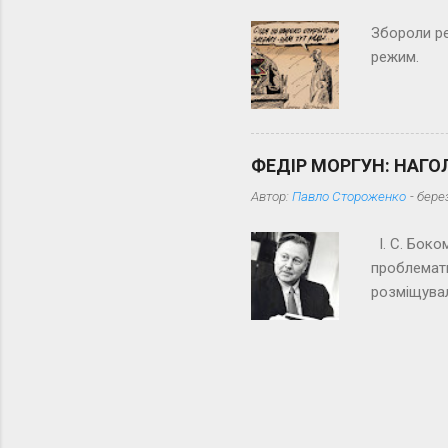
жодного те
Збороли ре
режим.
ФЕДІР МОРГУН: НАГО
Автор:
Павло Стороженко
-
бере
І. С. Боком
проблемати
розміщувал
прямо від 
брав). Він
Маяковськог
відрекомен
оклеветали
відбувся б