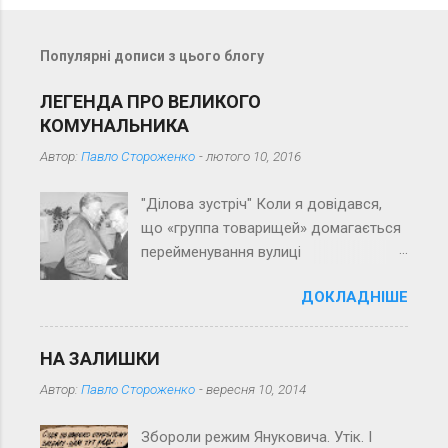
т
а
Популярні дописи з цього блогу
р
і
ЛЕГЕНДА ПРО ВЕЛИКОГО
КОМУНАЛЬНИКА
Автор:
Павло Стороженко
-
лютого 10, 2016
"Ділова зустріч" Коли я довідався,
що «группа товарищей» домагається
перейменування вулиці
Пролетарської на вулицю імені Його
ДОКЛАДНІШЕ
імені (перепрошую за суцільну
тавтологію), якось зразу зринув у
пам’яті рядок із вірша, здається, Ігоря
НА ЗАЛИШКИ
Муратова: «Він славив все, що слави
Автор:
Павло Стороженко
-
вересня 10, 2014
просить…» Вірш «походить» з далеких
70-х (минулого століття), напам’ять
Збороли режим Януковича. Утік. І
його не знаю, а рядок запам’ятався