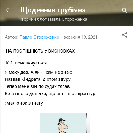
Перейти до основного вмісту
Щоденник грубіяна
Творчий блог Павла Стороженка
Автор:
Павло Стороженко
-
вересня 19, 2021
НА ПОСПІШНІСТЬ У ВИСНОВКАХ
 К. І. присвячується
Я маху дав. А як - і сам не знаю.
Назвав Кіндрата ідіотом здуру.
Тепер мене він по судах тягає,
Бо в нього довідка, що він – в аспірантурі.
(Малюнок з Інету)