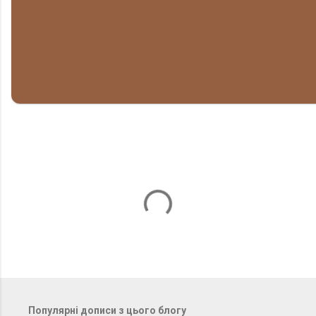
К
о
м
е
н
т
а
Популярні дописи з цього блогу