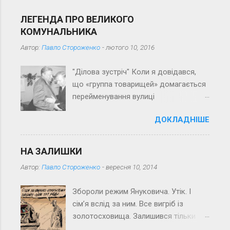
р
і
ЛЕГЕНДА ПРО ВЕЛИКОГО
КОМУНАЛЬНИКА
Автор:
Павло Стороженко
-
лютого 10, 2016
"Ділова зустріч" Коли я довідався,
що «группа товарищей» домагається
перейменування вулиці
Пролетарської на вулицю імені Його
ДОКЛАДНІШЕ
імені (перепрошую за суцільну
тавтологію), якось зразу зринув у
пам’яті рядок із вірша, здається, Ігоря
НА ЗАЛИШКИ
Муратова: «Він славив все, що слави
Автор:
Павло Стороженко
-
вересня 10, 2014
просить…» Вірш «походить» з далеких
70-х (минулого століття), напам’ять
Збороли режим Януковича. Утік. І
його не знаю, а рядок запам’ятався
сім’я вслід за ним. Все вигріб із
зневажливою іронією до колег,
золотосховища. Залишився тільки
поетів і письменників, які вславляли
режим.