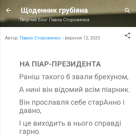
Перейти до основного вмісту
Щоденник грубіяна
Творчий блог Павла Стороженка
Автор:
Павло Стороженко
-
вересня 12, 2025
НА ПІАР-ПРЕЗИДЕНТА
Раніш такого б звали брехуном,
А нині він відомий всім піарник.
Він прославля себе старАнно і
давно,
І це виходить в нього справді
гарно.