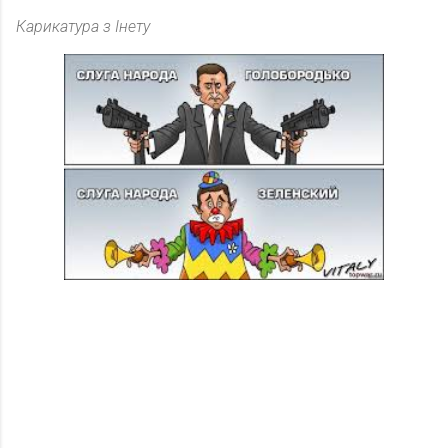
Карикатура з Інету
К