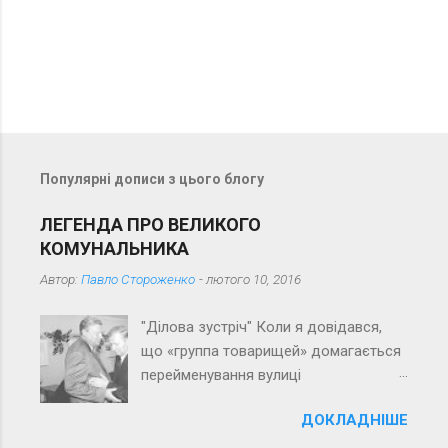
о
м
е
н
т
а
Популярні дописи з цього блогу
р
і
ЛЕГЕНДА ПРО ВЕЛИКОГО
КОМУНАЛЬНИКА
Автор:
Павло Стороженко
-
лютого 10, 2016
"Ділова зустріч" Коли я довідався,
що «группа товарищей» домагається
перейменування вулиці
Пролетарської на вулицю імені Його
ДОКЛАДНІШЕ
імені (перепрошую за суцільну
тавтологію), якось зразу зринув у